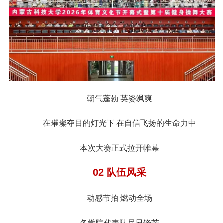
朝气蓬勃 英姿飒爽
在璀璨夺目的灯光下 在自信飞扬的生命力中
本次大赛正式拉开帷幕
02 队伍风采
动感节拍 燃动全场
各学院代表队尽显锋芒